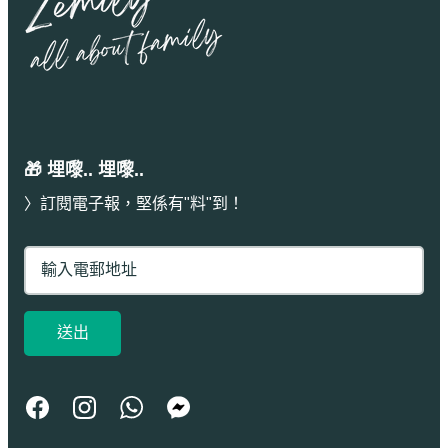
🎁 埋嚟.. 埋嚟..
〉訂閱電子報，堅係有"料"到！
送出