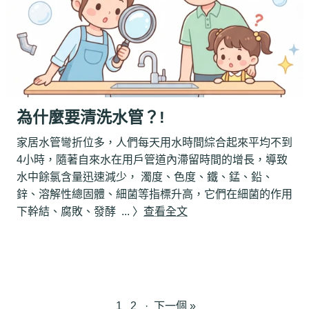
為什麼要清洗水管？!
家居水管彎折位多，人們每天用水時間綜合起來平均不到
4小時，隨著自來水在用戶管道內滯留時間的增長，導致
水中餘氯含量迅速減少， 濁度、色度、鐵、錳、鉛、
鋅、溶解性總固體、細菌等指標升高，它們在細菌的作用
下幹結、腐敗、發酵 ... 〉
查看全文
1
2
·
下一個 »